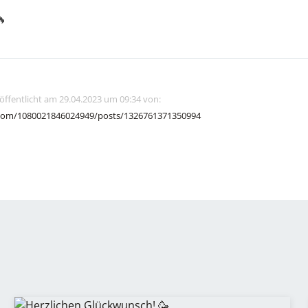
🔥
röffentlicht am 29.04.2023 um 09:34 von:
com/1080021846024949/posts/1326761371350994