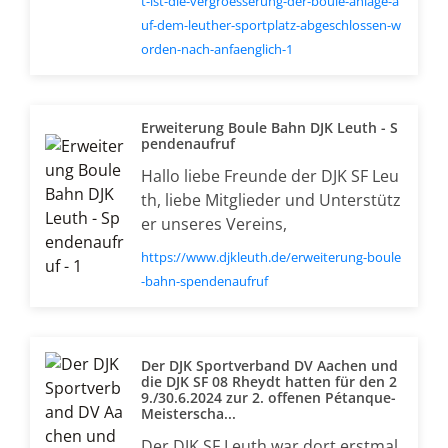
t-ist-die-vergroesserung-der-boule-anlage-a
uf-dem-leuther-sportplatz-abgeschlossen-w
orden-nach-anfaenglich-1
Erweiterung Boule Bahn DJK Leuth - S
pendenaufruf
Hallo liebe Freunde der DJK SF Leu
th, liebe Mitglieder und Unterstütz
er unseres Vereins,
https://www.djkleuth.de/erweiterung-boule
-bahn-spendenaufruf
Der DJK Sportverband DV Aachen und
die DJK SF 08 Rheydt hatten für den 2
9./30.6.2024 zur 2. offenen Pétanque-
Meisterscha...
Der DJK SF Leuth war dort erstmal