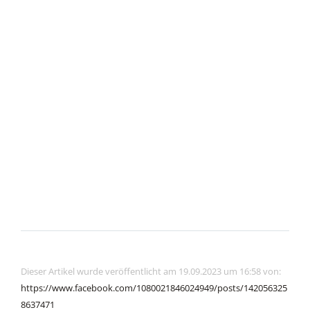
Dieser Artikel wurde veröffentlicht am 19.09.2023 um 16:58 von:
https://www.facebook.com/1080021846024949/posts/142056325
8637471