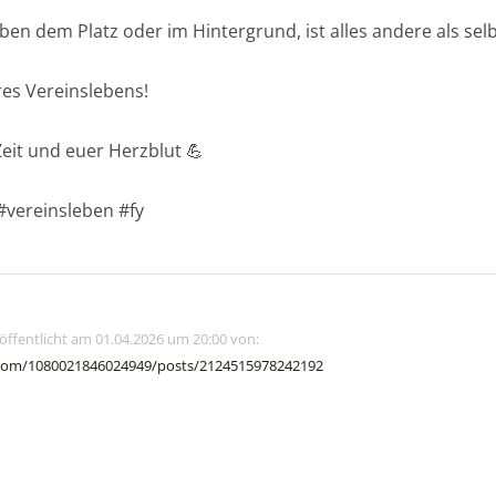
ben dem Platz oder im Hintergrund, ist alles andere als sel
eres Vereinslebens!
Zeit und euer Herzblut 💪
vereinsleben #fy
röffentlicht am 01.04.2026 um 20:00 von:
com/1080021846024949/posts/2124515978242192