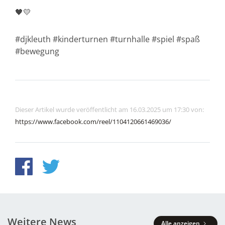
🖤💛
#djkleuth #kinderturnen #turnhalle #spiel #spaß
#bewegung
Dieser Artikel wurde veröffentlicht am 16.03.2025 um 17:30 von:
https://www.facebook.com/reel/1104120661469036/
Weitere News
Alle anzeigen