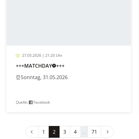
27.05.2026 | 21:20 Uhr
+++MATCHDAY⚽️+++
⏰Sonntag, 31.05.2026
Quelle:
Facebook
Previous
Next
1
2
3
4
...
71