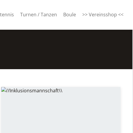
tennis
Turnen / Tanzen
Boule
>> Vereinsshop <<