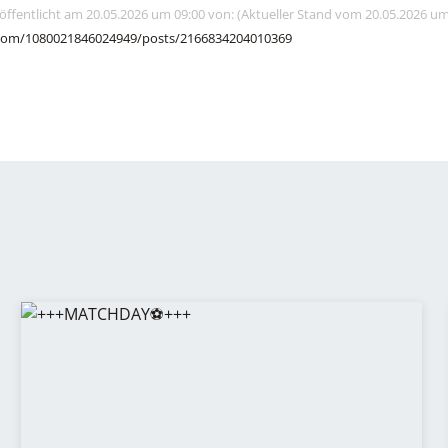
röffentlicht am 20.05.2026 um 09:00 von: (Aktueller Stand vom 20.05.2026 um
com/1080021846024949/posts/2166834204010369