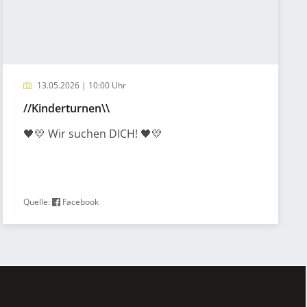
13.05.2026 | 10:00 Uhr
//Kinderturnen\\
🖤💛 Wir suchen DICH! 🖤💛
Quelle:
Facebook