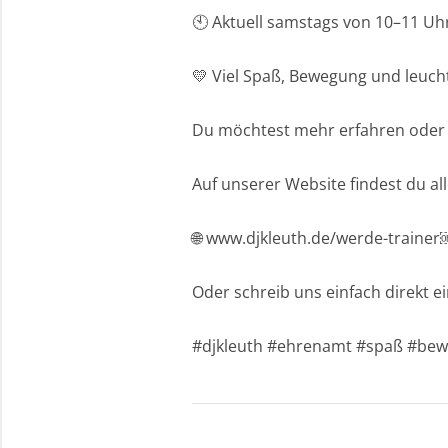
🕙 Aktuell samstags von 10–11 Uh
💛 Viel Spaß, Bewegung und leuc
Du möchtest mehr erfahren oder 
Auf unserer Website findest du a
🌐 www.djkleuth.de/werde-trainer
Oder schreib uns einfach direkt ei
#djkleuth #ehrenamt #spaß #bew