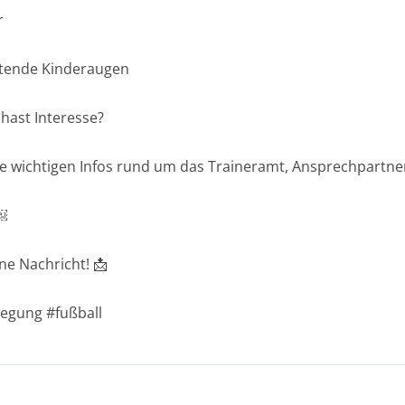
r
htende Kinderaugen
hast Interesse?
lle wichtigen Infos rund um das Traineramt, Ansprechpartn
￼
ne Nachricht! 📩
egung #fußball